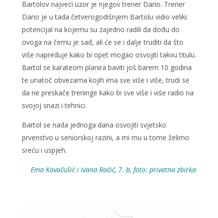
Bartolov najveći uzor je njegov trener Dario. Trener
Dario je u tada četverogodišnjem Bartolu vidio veliki
potencijal na kojemu su zajedno radili da dođu do
ovoga na čemu je sad, ali će se i dalje truditi da što
više napreduje kako bi opet mogao osvojiti takvu titulu.
Bartol se karateom planira baviti još barem 10 godina
te unatoč obvezama kojih ima sve više i više, trudi se
da ne preskače treninge kako bi sve više i više radio na
svojoj snazi i tehnici.
Bartol se nada jednoga dana osvojiti svjetsko
prvenstvo u seniorskoj razini, a mi mu u tome želimo
sreću i uspjeh.
Ema Kovačušić i Ivana Račić, 7. b, foto: privatna zbirka