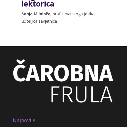
lektorica
Sanja Miloloža,
prof. hrvatskoga jezika,
učiteljica savjetnica
Najnovije