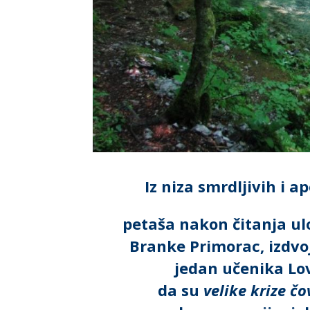
Iz niza smrdljivih i a
petaša nakon čitanja 
Branke Primorac, izdvo
jedan učenika Lo
da su
velike krize č