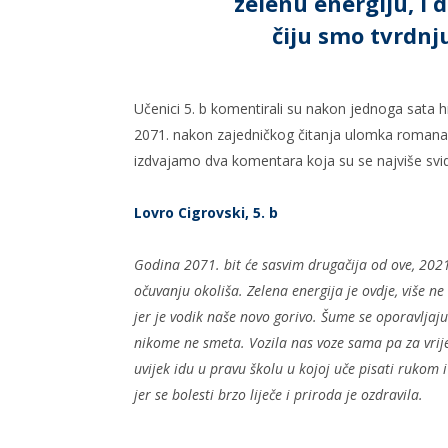
zelenu energiju,
i 
čiju smo
tvrdnju
Učenici 5. b komentirali su nakon jednoga sata hr
2071. nakon zajedničkog čitanja ulomka roman
izdvajamo dva komentara koja su se najviše svidje
Lovro Cigrovski, 5. b
Godina 2071. bit će sasvim drugačija od ove, 2021.
očuvanju okoliša. Zelena energija je ovdje, više ne
jer je vodik naše novo gorivo. Šume se oporavljaju
nikome ne smeta. Vozila nas voze sama pa za vrij
uvijek idu u pravu školu u kojoj uče pisati rukom 
jer se bolesti brzo liječe i priroda je ozdravila.