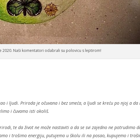
e 2020. Naši komentatori odabrali su polovicu s leptirom!
ao i ljudi. Priroda je očuvana i bez smeća, a ljudi se kreću po njoj a da
jelimo i čuvamo isti okoliš.
irodi, te da život ne može nastaviti a da se svi zajedno ne potrudimo d
ramo i trošimo energiju, putujemo u školu ili na posao, kupujemo i troš