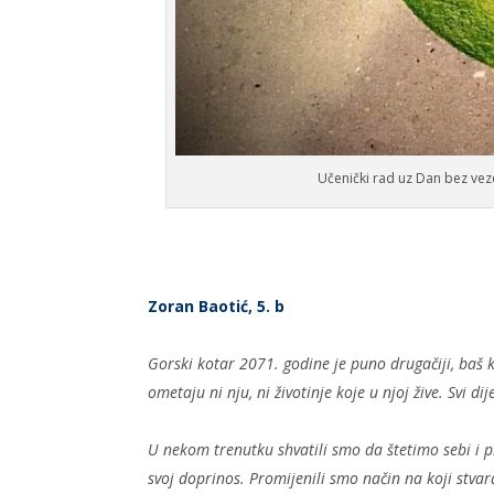
Učenički rad uz Dan bez vez
Zoran Baotić, 5. b
Gorski kotar 2071. godine je puno drugačiji, baš k
ometaju ni nju, ni životinje koje u njoj žive. Svi di
U nekom trenutku shvatili smo da štetimo sebi i pr
svoj doprinos. Promijenili smo način na koji stva