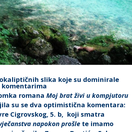
pokaliptičnih slika koje su dominirale
komentarima
ulomka romana
Moj brat živi u kompjutoru
jila su se dva optimistična komentara:
vre
Cigrovskog, 5. b,
koji smatra
ovječanstva napokon prošle
te imamo