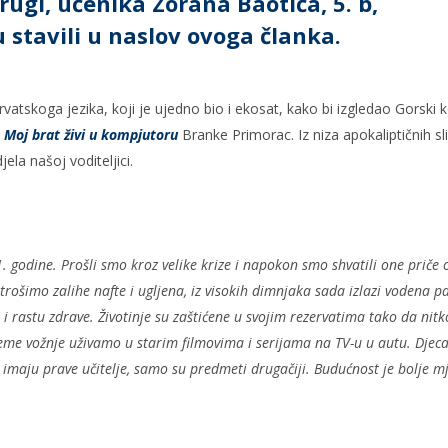
drugi, učenika Zorana Baotića, 5. b,
 stavili u naslov ovoga članka.
vatskoga jezika, koji je ujedno bio i ekosat, kako bi izgledao Gorski 
a
Moj brat živi u kompjutoru
Branke Primorac. Iz niza apokaliptičnih sl
la našoj voditeljici.
 godine. Prošli smo kroz velike krize i napokon smo shvatili one priče 
 trošimo zalihe nafte i ugljena, iz visokih dimnjaka sada izlazi vodena p
 i rastu zdrave. Životinje su zaštićene u svojim rezervatima tako da nitk
eme vožnje uživamo u starim filmovima i serijama na TV-u u autu. Djeca
i imaju prave učitelje, samo su predmeti drugačiji. Budućnost je bolje m