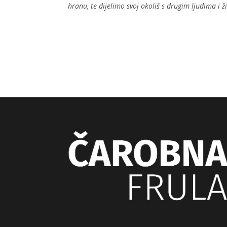
hranu, te dijelimo svoj okoliš s drugim ljudima i 