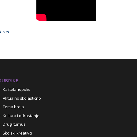
ki rad
RUBRIKE
Kaštelanopolis
Aktualno školastično
Tema broja
Kultura i odrastanje
Drugi turnus
Školski kreativci