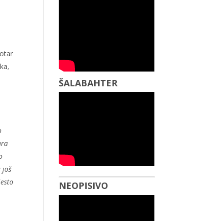
kotar
ika,
ŠALABAHTER
o
ara
o
 još
jesto
NEOPISIVO