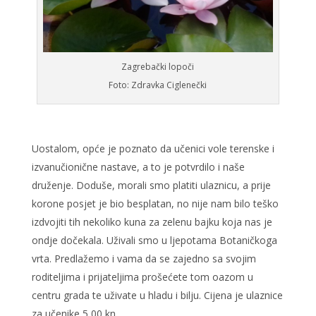
Zagrebački lopoči
Foto: Zdravka Ciglenečki
Uostalom, opće je poznato da učenici vole terenske i
izvanučionične nastave, a to je potvrdilo i naše
druženje. Doduše, morali smo platiti ulaznicu, a prije
korone posjet je bio besplatan, no nije nam bilo teško
izdvojiti tih nekoliko kuna za zelenu bajku koja nas je
ondje dočekala. Uživali smo u ljepotama Botaničkoga
vrta. Predlažemo i vama da se zajedno sa svojim
roditeljima i prijateljima prošećete tom oazom u
centru grada te uživate u hladu i bilju. Cijena je ulaznice
za učenike 5,00 kn.