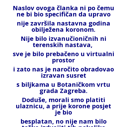
Naslov ovoga članka ni po čemu
ne bi bio specifičan da upravo
nije završila
nastavna godina
obilježena koronom.
Nije bilo izvanučioničnih
ni
terenskih nastava,
sve je bilo prebačeno u virtualni
prostor
i zato nas je naročito obradovao
izravan susret
s biljkama u
Botaničkom vrtu
grada Zagreba.
Doduše, morali smo platiti
ulaznicu, a prije korone posjet
je bio
besplatan, no nije nam
bilo