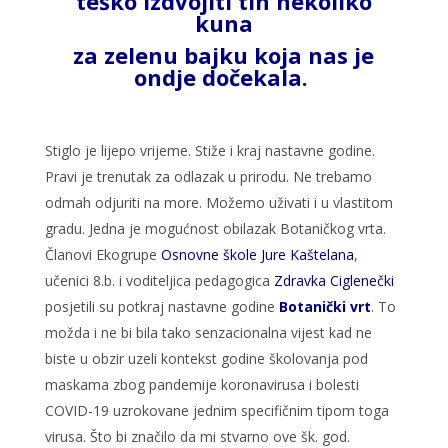
teško izdvojiti tih nekoliko
kuna
za zelenu bajku koja nas je
ondje dočekala.
Stiglo je lijepo vrijeme. Stiže i kraj nastavne godine.
Pravi je trenutak za odlazak u prirodu. Ne trebamo
odmah odjuriti na more. Možemo uživati i u vlastitom
gradu. Jedna je mogućnost obilazak Botaničkog vrta.
Članovi Ekogrupe
Osnovne škole Jure Kaštelana
,
učenici 8.b. i voditeljica pedagogica
Zdravka Ciglenečki
posjetili su potkraj nastavne godine
Botanički vrt
. To
možda i ne bi bila tako senzacionalna vijest kad ne
biste u obzir uzeli kontekst godine školovanja pod
maskama zbog pandemije koronavirusa i bolesti
COVID-19 uzrokovane jednim specifičnim tipom toga
virusa. Što bi značilo da mi stvarno ove šk. god.