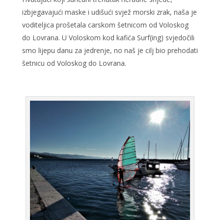
izbjegavajući maske i udišući svjež morski zrak, naša je
voditeljica prošetala carskom šetnicom od Voloskog
do Lovrana. U Voloskom kod kafića Surf(ing) svjedočili
smo lijepu danu za jedrenje, no naš je cilj bio prehodati
šetnicu od Voloskog do Lovrana.