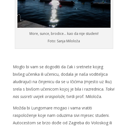
More, sunce, brodice… kao da nije studeni!
Foto: Sanja Miloloža
Moglo bi vam se dogoditi da čak i sretnete kojeg
bivšeg učenika ili učenicu, dodala je naša voditeljica
aludirajući na činjenicu da se u Ičićima (mjesto uz Iku)
srela s bivšom učenicom kojoj je bila i razrednica.
Takvi
nas susreti uvijek oraspolože,
tvrdi prof. Miloloža.
Možda bi Lungomare mogao i vama vratiti
raspoloženje koje nam oduzima sivi mjesec studeni.
Autocestom se brzo dođe od Zagreba do Voloskog ili