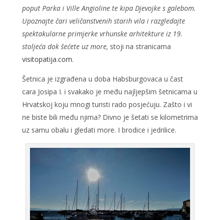
poput Parka i Ville Angioline te kipa Djevojke s galebom.
Upoznajte čari veličanstvenih starih vila i razgledajte
spektakularne primjerke vrhunske arhitekture iz 19.
stoljeća dok šećete uz more,
stoji na stranicama
visitopatija.com.
Šetnica je izgrađena u doba Habsburgovaca u čast
cara Josipa I. i svakako je među najljepšim šetnicama u
Hrvatskoj koju mnogi turisti rado posjećuju. Zašto i vi
ne biste bili među njima? Divno je šetati se kilometrima
uz samu obalu i gledati more. I brodice i jedrilice.