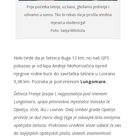
Prije početka šetnje, uz kavu, gledamo jedrenje i
uživamo u suncu. Tko bi rekao da je prošla sredina
mjeseca studenoga!
Foto: Sanja Miloloža
Neki tvrde da je šetnica duga 12 km, no naš GPS
pokazao je od kipa Andrije Mohorovičića ispred
njegove rodne kuće do završetka šetnice u Lovranu
9,38 km. Poznata je pod imenom
Lungomare.
Šetnica Franje Josipa I, najpoznatija pod imenom
Lungomare, spaja pitoreskno mjestašce Volosko te
Opatiju, Ičiće, Iku i Lovran. Ovaj simbol grada Opatije
proteže se duž mora zbog čega je oduvijek bila omiljena
opatijska šetnica. Prekrasno uređene staze odvest će vas
do najljepših opatijskih plaža, slavnih znamenitosti