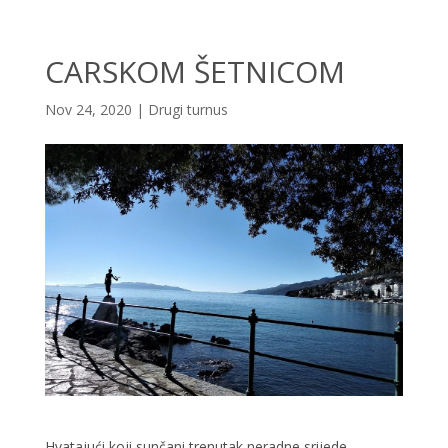
CARSKOM ŠETNICOM
Nov 24, 2020
|
Drugi turnus
Hvatajući koji sunčani trenutak neradne srijede,